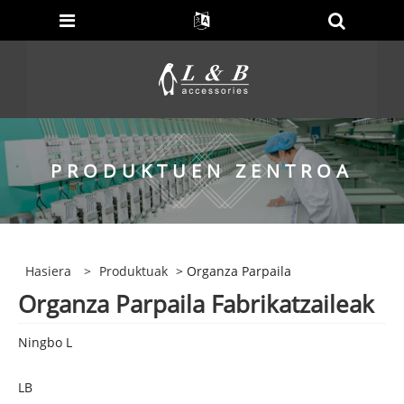
PRODUKTUEN ZENTROA
Hasiera
>
Produktuak
> Organza Parpaila
Organza Parpaila Fabrikatzaileak
Ningbo L
LB