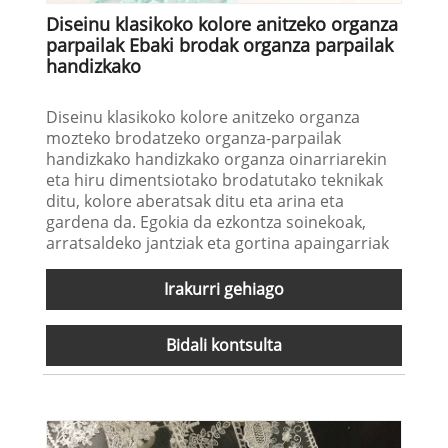
Diseinu klasikoko kolore anitzeko organza
parpailak Ebaki brodak organza parpailak
handizkako
Diseinu klasikoko kolore anitzeko organza
mozteko brodatzeko organza-parpailak
handizkako handizkako organza oinarriarekin
eta hiru dimentsiotako brodatutako teknikak
ditu, kolore aberatsak ditu eta arina eta
gardena da. Egokia da ezkontza soinekoak,
arratsaldeko jantziak eta gortina apaingarriak
Irakurri gehiago
Bidali kontsulta