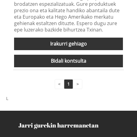
brodatzen espezializatuak. Gure produktuek
prezio ona eta kalitate handiko abantaila dute
eta Europako eta Hego Amerikako merkatu
gehienak estaltzen dituzte. Espero dugu zure
epe luzerako bazkide bihurtzea Txinan.
Irakurri gehiago
Bidali kontsulta
<
1
>
L
Jarri gurekin harremanetan