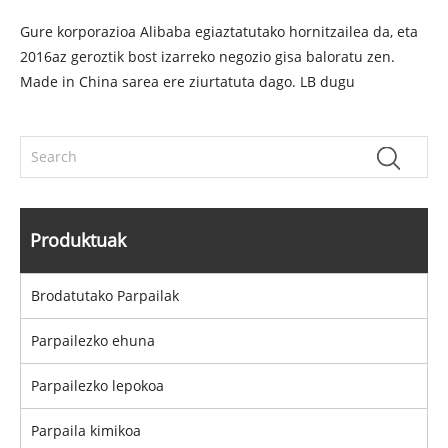
Gure korporazioa Alibaba egiaztatutako hornitzailea da, eta
2016az geroztik bost izarreko negozio gisa baloratu zen.
Made in China sarea ere ziurtatuta dago. LB dugu
Produktuak
Brodatutako Parpailak
Parpailezko ehuna
Parpailezko lepokoa
Parpaila kimikoa