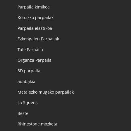
Parpaila kimikoa
Kotoizko parpailak
Parpaila elastikoa
Ezkongaien Parpailak
Tule Parpaila
Organza Parpaila
3D parpaila
adabakia
Metalezko mugako parpailak
La Squens
Beste
Rhinestone mozketa