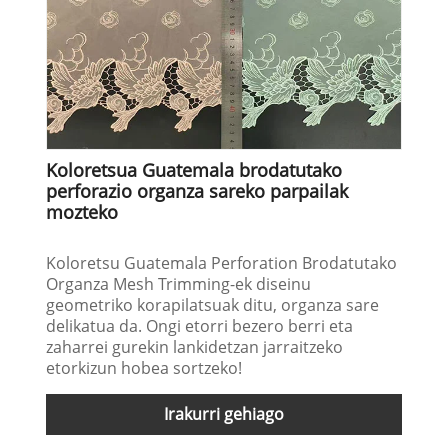
Koloretsua Guatemala brodatutako
perforazio organza sareko parpailak
mozteko
Koloretsu Guatemala Perforation Brodatutako
Organza Mesh Trimming-ek diseinu
geometriko korapilatsuak ditu, organza sare
delikatua da. Ongi etorri bezero berri eta
zaharrei gurekin lankidetzan jarraitzeko
etorkizun hobea sortzeko!
Irakurri gehiago