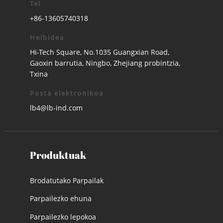
Tel
+86-13605740318
Helbidea
Hi-Tech Square, No.1035 Guangxian Road,
Gaoxin barrutia, Ningbo, Zhejiang probintzia,
Txina
Posta elektronikoa
lb4@lb-ind.com
Produktuak
Brodatutako Parpailak
Parpailezko ehuna
Parpailezko lepokoa