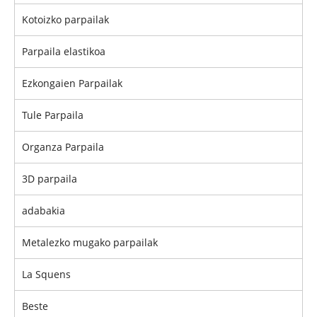
Kotoizko parpailak
Parpaila elastikoa
Ezkongaien Parpailak
Tule Parpaila
Organza Parpaila
3D parpaila
adabakia
Metalezko mugako parpailak
La Squens
Beste