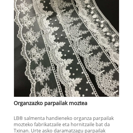
Organzazko parpailak moztea
LB® salmenta handieneko organza parpailak
mozteko fabrikatzaile eta hornitzaile bat da
Txinan. Urte asko daramatzagu parpailak