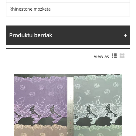
Rhinestone mozketa
Produktu berriak
View as